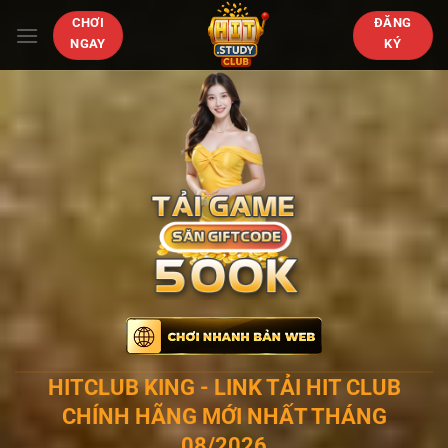
Bỏ
CHƠI
ĐĂNG
qua
NGAY
KÝ
nội
dung
HITCLUB KING - LINK TẢI HIT CLUB
CHÍNH HÃNG MỚI NHẤT THÁNG
08/2026