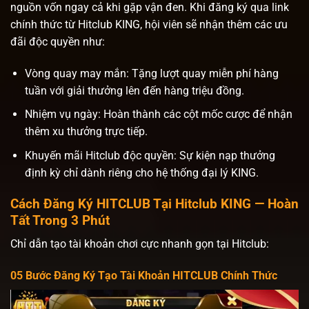
nguồn vốn ngay cả khi gặp vận đen. Khi đăng ký qua link
chính thức từ Hitclub KING, hội viên sẽ nhận thêm các ưu
đãi độc quyền như:
Vòng quay may mắn: Tặng lượt quay miễn phí hàng
tuần với giải thưởng lên đến hàng triệu đồng.
Nhiệm vụ ngày: Hoàn thành các cột mốc cược để nhận
thêm xu thưởng trực tiếp.
Khuyến mãi Hitclub độc quyền: Sự kiện nạp thưởng
định kỳ chỉ dành riêng cho hệ thống đại lý KING.
Cách Đăng Ký HITCLUB Tại Hitclub KING — Hoàn
Tất Trong 3 Phút
Chỉ dẫn tạo tài khoản chơi cực nhanh gọn tại Hitclub:
05 Bước Đăng Ký Tạo Tài Khoản HITCLUB Chính Thức