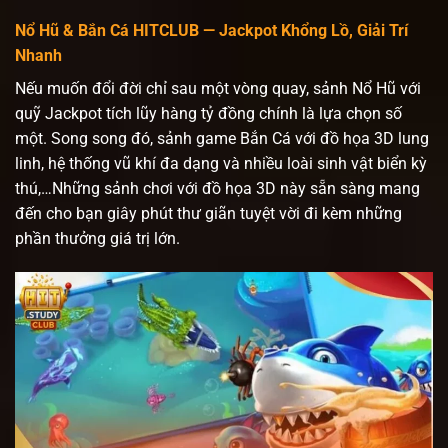
Nổ Hũ & Bắn Cá HITCLUB — Jackpot Khổng Lồ, Giải Trí
Nhanh
Nếu muốn đổi đời chỉ sau một vòng quay, sảnh Nổ Hũ với
quỹ Jackpot tích lũy hàng tỷ đồng chính là lựa chọn số
một. Song song đó, sảnh game Bắn Cá với đồ họa 3D lung
linh, hệ thống vũ khí đa dạng và nhiều loài sinh vật biển kỳ
thú,…Những sảnh chơi với đồ họa 3D này sẵn sàng mang
đến cho bạn giây phút thư giãn tuyệt vời đi kèm những
phần thưởng giá trị lớn.