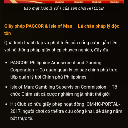
Bảo mật luôn là số 1 của sân chơi HITCLUB.
Giấy phép PAGCOR & Isle of Man — Lá chắn pháp lý độc
tôn
Quá trình thành lập và phát triển của cổng cược gắn liền
với hệ thống pháp giấy phép chuyên nghiệp, đầy đủ:
PAGCOR: Philippine Amusement and Gaming
Corporation – Cơ quan quản lý cờ bạc chính phủ trực
tiếp quản lý bởi Chính phủ Philippines
Isle of Man: Gambling Supervision Commission – Tổ
chức Giám sát cá cược nghiêm ngặt nhất thế giới
Hit Club sở hữu giấy phép hoạt động IOM-HC-PORTAL-
2017, người chơi có thể tra cứu công khai, dễ dàng nắm
bắt thực tế.