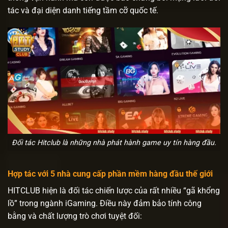
tác và đại diện danh tiếng tầm cỡ quốc tế.
Đối tác Hitclub là những nhà phát hành game uy tín hàng đầu.
Hợp tác với 5 nhà cung cấp phần mềm hàng đầu thế giới
HITCLUB hiện là đối tác chiến lược của rất nhiều “gã khổng
lồ” trong ngành iGaming. Điều này đảm bảo tính công
bằng và chất lượng trò chơi tuyệt đối: