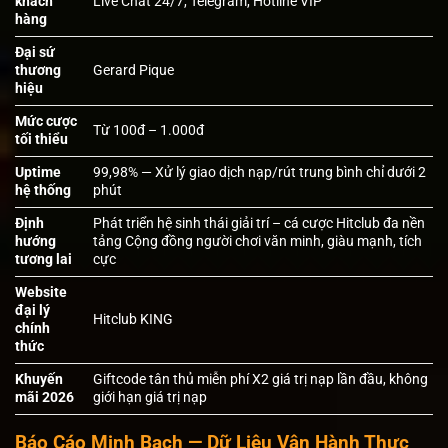
khách
Live Chat 24/7, Telegram, Hotline VIP
hàng
Đại sứ
thương
Gerard Pique
hiệu
Mức cược
Từ 100đ – 1.000đ
tối thiểu
Uptime
99,98% — Xử lý giao dịch nạp/rút trung bình chỉ dưới 2
hệ thống
phút
Định
Phát triển hệ sinh thái giải trí – cá cược Hitclub đa nền
hướng
tảng
Cộng đồng người chơi văn minh, giàu mạnh, tích
tương lai
cực
Website
đại lý
Hitclub KING
chính
thức
Khuyến
Giftcode tân thủ miễn phí
X2 giá trị nạp lần đầu, không
mãi 2026
giới hạn giá trị nạp
Báo Cáo Minh Bạch — Dữ Liệu Vận Hành Thực