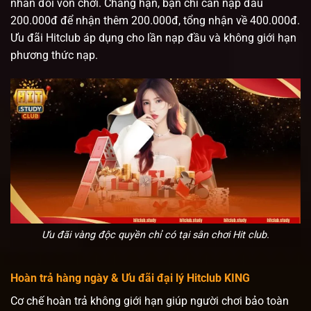
nhân đôi vốn chơi. Chẳng hạn, bạn chỉ cần nạp đầu
200.000đ để nhận thêm 200.000đ, tổng nhận về 400.000đ.
Ưu đãi Hitclub áp dụng cho lần nạp đầu và không giới hạn
phương thức nạp.
Ưu đãi vàng độc quyền chỉ có tại sân chơi Hit club.
Hoàn trả hàng ngày & Ưu đãi đại lý Hitclub KING
Cơ chế hoàn trả không giới hạn giúp người chơi bảo toàn