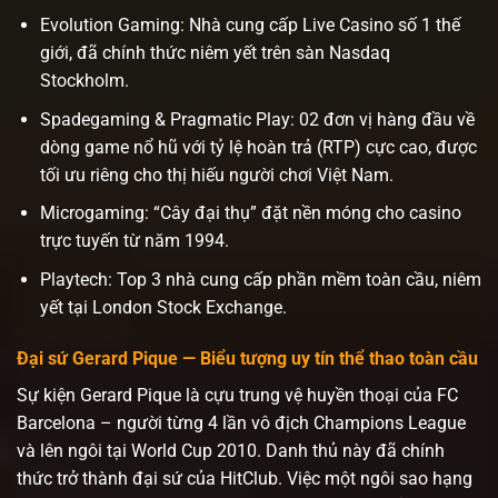
Evolution Gaming: Nhà cung cấp Live Casino số 1 thế
giới, đã chính thức niêm yết trên sàn Nasdaq
Stockholm.
Spadegaming & Pragmatic Play: 02 đơn vị hàng đầu về
dòng game nổ hũ với tỷ lệ hoàn trả (RTP) cực cao, được
tối ưu riêng cho thị hiếu người chơi Việt Nam.
Microgaming: “Cây đại thụ” đặt nền móng cho casino
trực tuyến từ năm 1994.
Playtech: Top 3 nhà cung cấp phần mềm toàn cầu, niêm
yết tại London Stock Exchange.
Đại sứ Gerard Pique — Biểu tượng uy tín thể thao toàn cầu
Sự kiện Gerard Pique là cựu trung vệ huyền thoại của FC
Barcelona – người từng 4 lần vô địch Champions League
và lên ngôi tại World Cup 2010. Danh thủ này đã chính
thức trở thành đại sứ của HitClub. Việc một ngôi sao hạng