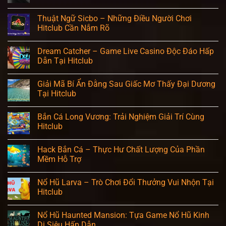
Thuật Ngữ Sicbo – Những Điều Người Chơi
Hitclub Cần Nắm Rõ
Dream Catcher – Game Live Casino Độc Đáo Hấp
Dẫn Tại Hitclub
Giải Mã Bí Ẩn Đằng Sau Giấc Mơ Thấy Đại Dương
Tại Hitclub
Bắn Cá Long Vương: Trải Nghiệm Giải Trí Cùng
Hitclub
Hack Bắn Cá – Thực Hư Chất Lượng Của Phần
Mềm Hỗ Trợ
Nổ Hũ Larva – Trò Chơi Đổi Thưởng Vui Nhộn Tại
Hitclub
Nổ Hũ Haunted Mansion: Tựa Game Nổ Hũ Kinh
Dị Siêu Hấp Dẫn