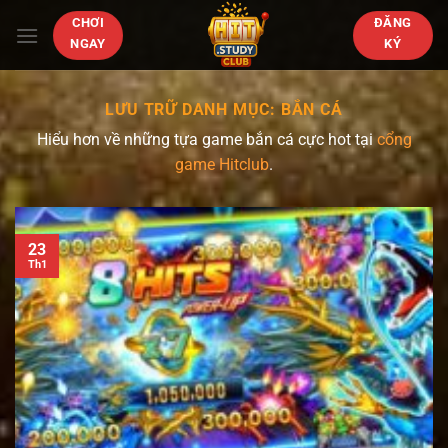
Bỏ
CHƠI
ĐĂNG
qua
NGAY
KÝ
nội
dung
LƯU TRỮ DANH MỤC:
BẮN CÁ
Hiểu hơn về những tựa game bắn cá cực hot tại
cổng
game Hitclub
.
23
Th1