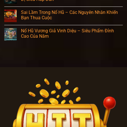
Sai Lầm Trong Nổ Hũ – Các Nguyên Nhân Khiến
Bạn Thua Cuộc
Nổ Hũ Vương Giả Vinh Diệu – Siêu Phẩm Đỉnh
Cao Của Năm