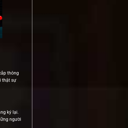
cắp thông
 thật sự
ng ký lại.
những người