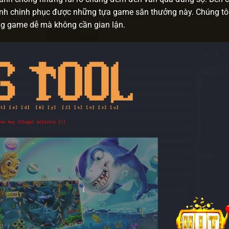
mình chinh phục được những tựa game săn thưởng này. Chúng tôi
ng game dễ mà không cần gian lận.