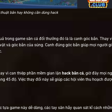
 thuật bắn hay không cần dùng hack
uả trong game săn cá đổi thưởng đó là là canh góc bắn. Thay v
h vật và góc bắn của súng. Canh đúng góc bắn giúp mọi người g
c.
hay vì can thiệp phần mềm gian lận
hack bắn cá
, giờ đây mọi n
g 45 độ. Việc thay đổi này sẽ giúp các hội viên thu hoạch đượ
tựa game này dễ dàng, các tay săn hãy quan sát kĩ cách nhữn