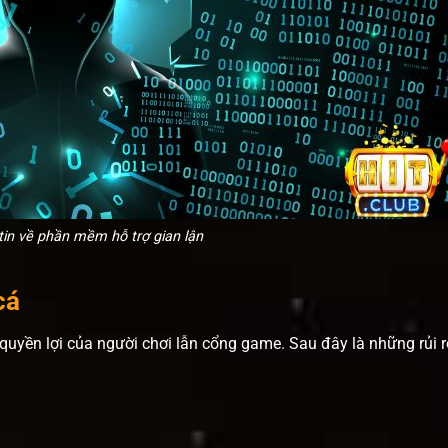
in về phần mềm hỗ trợ gian lận
cá
quyền lợi của người chơi lẫn cổng game. Sau đây là những rủi