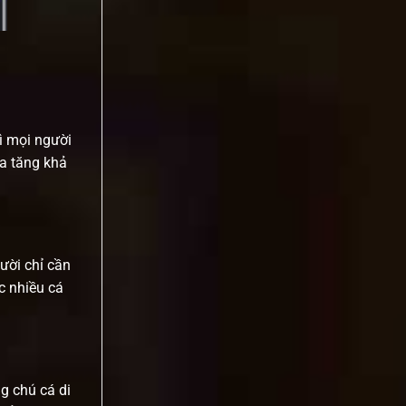
ì mọi người
ia tăng khả
gười chỉ cần
c nhiều cá
g chú cá di