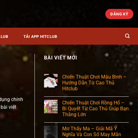
ĐĂNG KÝ
CLUB
TẢI APP HITCLUB
BÀI VIẾT MỚI
Chiến Thuật Chơi Mậu Binh –
Hướng Dẫn Từ Cao Thủ
Hitclub
 dụng chính
Chiến Thuật Chơi Rồng Hổ –
bài viết
Bí Quyết Từ Cao Thủ Giúp Bạn
Thắng Lớn
Mơ Thấy Ma – Giải Mã Ý
Nghĩa Và Con Số May Mắn