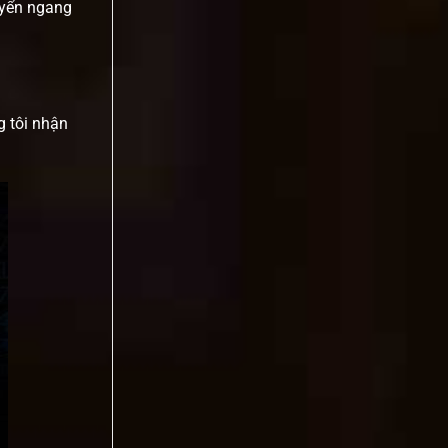
huyển ngang
g tôi nhận