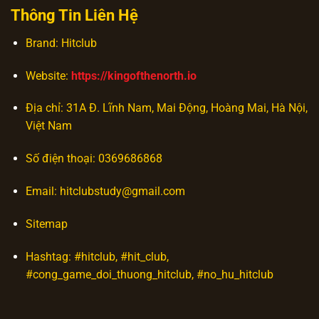
Thông Tin Liên Hệ
Brand: Hitclub
Website:
https://kingofthenorth.io
Địa chỉ: 31A Đ. Lĩnh Nam, Mai Động, Hoàng Mai, Hà Nội,
Việt Nam
Số điện thoại: 0369686868
Email:
hitclubstudy@gmail.com
Sitemap
Hashtag: #hitclub, #hit_club,
#cong_game_doi_thuong_hitclub, #no_hu_hitclub