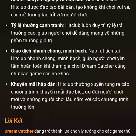
Hitclub được đào tạo bài bản, tạo không khí chơi vui vẻ,
cởi mở, tương tác tốt với người chơi.
Tỷ lệ thưởng cạnh tranh
: Hitclub luôn duy trì tỷ lệ trả
thưởng cao, giúp người chơi dễ dàng mang về những
phần thưởng giá trị.
Giao dịch nhanh chóng, minh bạch
: Nạp rút tiền tại
Hitclub nhanh chóng, minh bạch, giúp người chơi yên
tâm hoàn toàn khi tham gia chơi Dream Catcher cũng
như các game casino khác.
Khuyến mãi hấp dẫn
: Hitclub thường xuyên tung ra các
chương trình khuyến mãi đặc biệt, ưu đãi người chơi
mới và những người chơi lâu năm với các chương trình
thưởng lớn.
Lời Kết
Dream Catcher
đang trở thành lựa chọn lý tưởng cho các game thủ