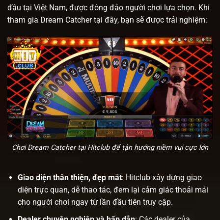
đầu tại Việt Nam, được đông đảo người chơi lựa chọn. Khi
tham gia Dream Catcher tại đây, bạn sẽ được trải nghiệm:
Chơi Dream Catcher tại Hitclub để tận hưởng niềm vui cực lớn
Giao diện thân thiện, đẹp mắt
: Hitclub xây dựng giao
diện trực quan, dễ thao tác, đem lại cảm giác thoải mái
cho người chơi ngay từ lần đầu tiên truy cập.
Dealer chuyên nghiệp và hấp dẫn
: Các dealer của