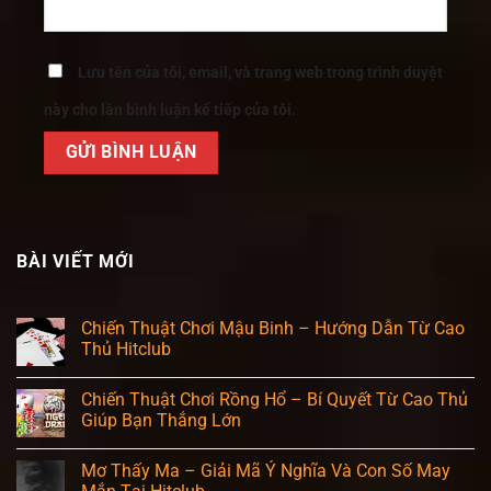
Lưu tên của tôi, email, và trang web trong trình duyệt
này cho lần bình luận kế tiếp của tôi.
BÀI VIẾT MỚI
Chiến Thuật Chơi Mậu Binh – Hướng Dẫn Từ Cao
Thủ Hitclub
Chiến Thuật Chơi Rồng Hổ – Bí Quyết Từ Cao Thủ
Giúp Bạn Thắng Lớn
Mơ Thấy Ma – Giải Mã Ý Nghĩa Và Con Số May