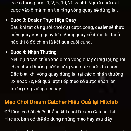
các ô tương ứng: 1, 2, 5, 10, 20 và 40. Người chơi đặt
cược vào ô mà mình tin rằng vòng quay sẽ dừng lại.
Bước 3: Dealer Thực Hiện Quay
Sau khi tất cả người chơi đặt cược xong, dealer sẽ thực
hiện quay vòng quay lớn. Vòng quay sẽ dừng lại tại ô
nào thì ô đó chính là kết quả cuối cùng.
Bước 4: Nhận Thưởng
Nếu dự đoán chính xác ô mà vòng quay dừng lại, người
chơi nhận thưởng tương ứng với mức cược đã chọn.
Đặc biệt, khi vòng quay dừng lại tại các ô nhân thưởng
2x hoặc 7x, kết quả lượt tiếp theo sẽ được nhân lên
tương ứng với giá trị này.
Mẹo Chơi Dream Catcher Hiệu Quả tại Hitclub
Để tăng cơ hội chiến thắng khi chơi Dream Catcher tại
Hitclub, bạn có thể áp dụng những mẹo hay sau đây: