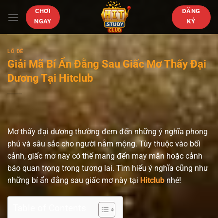
Bỏ
CHƠI
ĐĂNG
qua
NGAY
KÝ
nội
dung
LÔ ĐỀ
Giải Mã Bí Ẩn Đằng Sau Giấc Mơ Thấy Đại
Dương Tại Hitclub
Mơ thấy đại dương thường đem đến những ý nghĩa phong
phú và sâu sắc cho người nằm mộng. Tùy thuộc vào bối
cảnh, giấc mơ này có thể mang đến may mắn hoặc cảnh
báo quan trọng trong tương lai. Tìm hiểu ý nghĩa cũng như
những bí ẩn đằng sau giấc mơ này tại
Hitclub
nhé!
Table of Contents