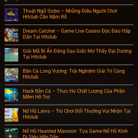
Thuật Ngữ Sicbo – Những Điều Người Chơi
Hitclub Cần Nắm Rõ
Dream Catcher – Game Live Casino Độc Đáo Hấp
Dẫn Tại Hitclub
Giải Mã Bí Ẩn Đằng Sau Giấc Mơ Thấy Đại Dương
Tại Hitclub
Bắn Cá Long Vương: Trải Nghiệm Giải Trí Cùng
Hitclub
Hack Bắn Cá – Thực Hư Chất Lượng Của Phần
Mềm Hỗ Trợ
Nổ Hũ Larva – Trò Chơi Đổi Thưởng Vui Nhộn Tại
Hitclub
Nổ Hũ Haunted Mansion: Tựa Game Nổ Hũ Kinh
Dị Siêu Hấp Dẫn