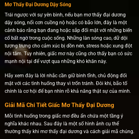
Mơ Thấy Đại Dương Dậy Sóng
Trái ngược với sự yên bình, nếu bạn mơ thấy đại dương
dậy sóng, nổi cơn cuồng nộ hoặc có bão lớn, đây là một
cảnh báo rằng bạn đang hoặc sắp đối mặt với những biến
cố bất ngờ trong cuộc sống. Những làn sóng cao, dữ dội
tượng trưng cho cảm xúc bị dồn nén, stress hoặc xung đột
nội tâm. Tuy nhiên, giấc mơ này cũng cho thấy bạn có sức
mạnh nội tại để vượt qua những khó khăn này.
Hãy xem đây là lời nhắc cần giữ bình tĩnh, chủ động đối
mặt với các tình huống thay vì trốn tránh. Đôi khi, bão tố
chính là cơ hội để bạn nhìn rõ khả năng thật sự của mình.
Giải Mã Chi Tiết Giấc Mơ Thấy Đại Dương
Mỗi tình huống trong giấc mơ đều ẩn chứa một tầng ý
nghĩa khác nhau. Sau đây là một số hình ảnh cụ thể
thường thấy khi mơ thấy đại dương và cách giải mã chúng.