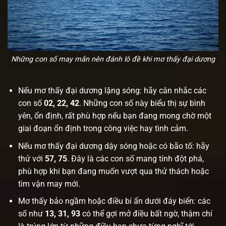
Những con số may mắn nên đánh lô đề khi mơ thấy đại dương
Nếu mơ thấy đại dương lặng sóng: hãy cân nhắc các
con số
02, 22, 42
. Những con số này biểu thị sự bình
yên, ổn định, rất phù hợp nếu bạn đang mong chờ một
giai đoạn ổn định trong công việc hay tình cảm.
Nếu mơ thấy đại dương dậy sóng hoặc có bão tố: hãy
thử với
57, 75
. Đây là các con số mang tính đột phá,
phù hợp khi bạn đang muốn vượt qua thử thách hoặc
tìm vận may mới.
Mơ thấy bảo ngầm hoặc điều bí ẩn dưới đáy biển: các
số như
13, 31, 93
có thể gợi mở điều bất ngờ, thậm chí