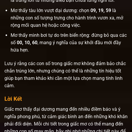
là trúng lớn từ những điều bạn chưa từng nghĩ tới.
Mơ thấy tàu lớn vượt đại dương: chọn
09, 19, 59
là
những con số tượng trưng cho hành trình vươn xa, mở
rộng mối quan hệ hoặc công việc.
Mơ thấy mình bơi tự do trên biển rộng: đừng bỏ qua các
số
00, 10, 60
, mang ý nghĩa của sự khởi đầu mới đầy
hứa hẹn.
Lưu ý rằng các con số trong giấc mơ không đảm bảo chắc
chắn trúng lớn, nhưng chúng có thể là những tín hiệu tốt
giúp bạn tham khảo khi cần một lựa chọn mang tính linh
cảm.
Lời Kết
Giấc mơ thấy đại dương mang đến nhiều điềm báo và ý
nghĩa phong phú, từ cảm giác bình an đến những khó khăn
phải đối diện. Mỗi chi tiết trong giấc mơ có thể mang đến
những con số may mắn, hãy ghi nhớ những chi tiết này để