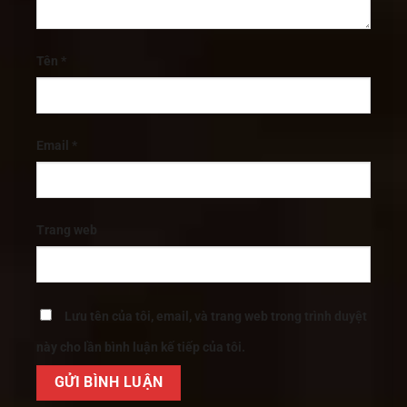
Tên
*
Email
*
Trang web
Lưu tên của tôi, email, và trang web trong trình duyệt
này cho lần bình luận kế tiếp của tôi.