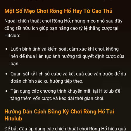
Một Số Mẹo Chơi Rồng Hổ Hay Từ Cao Thủ
Ngoài chiến thuật chơi Rồng Hổ, những mẹo nhỏ sau đây
cũng rất hữu ích giúp bạn nâng cao tỷ lệ thắng cược tại
Hitclub:
Luôn bình tĩnh và kiểm soát cảm xúc khi chơi, không
nên để thua liên tục ảnh hưởng tới quyết định cược của
bạn.
Quan sát kỹ lịch sử cược và kết quả các ván trước để dự
đoán chính xác xu hướng tiếp theo.
Tận dụng các chương trình khuyến mãi tại Hitclub để
tăng thêm vốn cược và kéo dài thời gian chơi.
Hướng Dẫn Cách Đăng Ký Chơi Rồng Hổ Tại
Hitclub
Để bắt đầu áp dụng các chiến thuật chơi Rồng Hổ hiệu quả