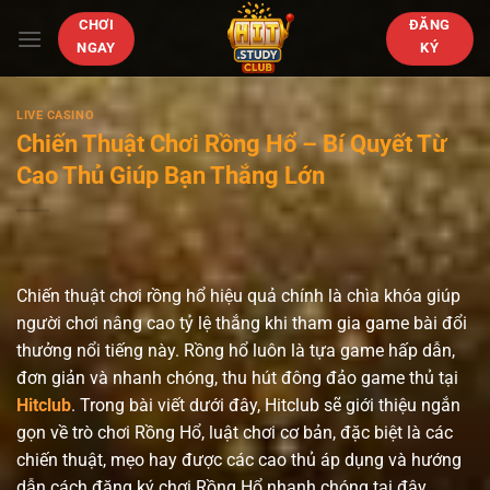
Bỏ
CHƠI
ĐĂNG
qua
NGAY
KÝ
nội
dung
LIVE CASINO
Chiến Thuật Chơi Rồng Hổ – Bí Quyết Từ
Cao Thủ Giúp Bạn Thắng Lớn
Chiến thuật chơi rồng hổ hiệu quả chính là chìa khóa giúp
người chơi nâng cao tỷ lệ thắng khi tham gia game bài đổi
thưởng nổi tiếng này. Rồng hổ luôn là tựa game hấp dẫn,
đơn giản và nhanh chóng, thu hút đông đảo game thủ tại
Hitclub
. Trong bài viết dưới đây, Hitclub sẽ giới thiệu ngắn
gọn về trò chơi Rồng Hổ, luật chơi cơ bản, đặc biệt là các
chiến thuật, mẹo hay được các cao thủ áp dụng và hướng
dẫn cách đăng ký chơi Rồng Hổ nhanh chóng tại đây.