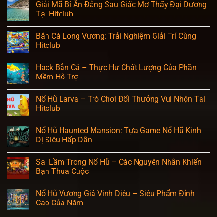
Giải Mã Bí Ẩn Đằng Sau Giấc Mơ Thấy Đại Dương
Tại Hitclub
Bắn Cá Long Vương: Trải Nghiệm Giải Trí Cùng
Hitclub
Hack Bắn Cá – Thực Hư Chất Lượng Của Phần
Mềm Hỗ Trợ
Nổ Hũ Larva – Trò Chơi Đổi Thưởng Vui Nhộn Tại
Hitclub
Nổ Hũ Haunted Mansion: Tựa Game Nổ Hũ Kinh
Dị Siêu Hấp Dẫn
Sai Lầm Trong Nổ Hũ – Các Nguyên Nhân Khiến
Bạn Thua Cuộc
Nổ Hũ Vương Giả Vinh Diệu – Siêu Phẩm Đỉnh
Cao Của Năm