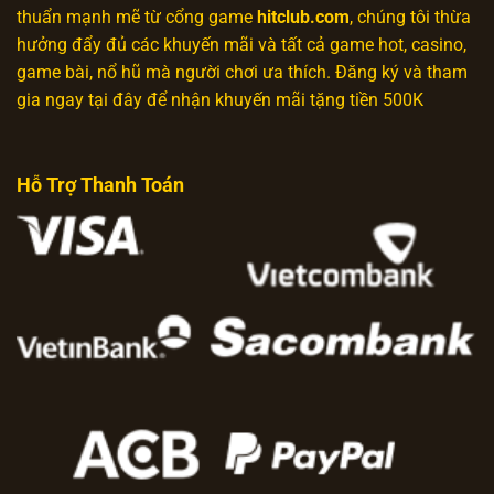
thuẩn mạnh mẽ từ cổng game
hitclub.com
, chúng tôi thừa
hưởng đẩy đủ các khuyến mãi và tất cả game hot, casino,
game bài, nổ hũ mà người chơi ưa thích. Đăng ký và tham
gia ngay tại đây để nhận khuyến mãi tặng tiền 500K
Hỗ Trợ Thanh Toán