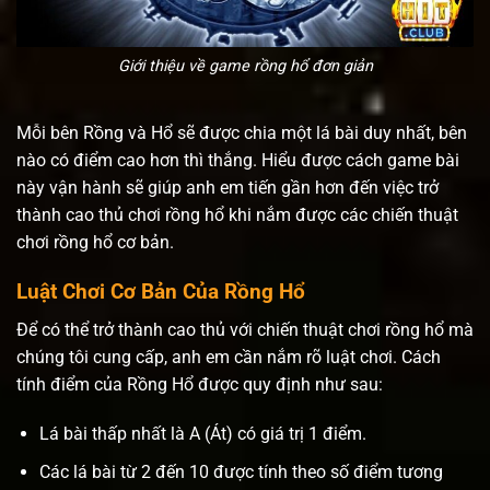
Giới thiệu về game rồng hổ đơn giản
Mỗi bên Rồng và Hổ sẽ được chia một lá bài duy nhất, bên
nào có điểm cao hơn thì thắng. Hiểu được cách game bài
này vận hành sẽ giúp anh em tiến gần hơn đến việc trở
thành cao thủ chơi rồng hổ khi nắm được các chiến thuật
chơi rồng hổ cơ bản.
Luật Chơi Cơ Bản Của Rồng Hổ
Để có thể trở thành cao thủ với chiến thuật chơi rồng hổ mà
chúng tôi cung cấp, anh em cần nắm rõ luật chơi. Cách
tính điểm của Rồng Hổ được quy định như sau:
Lá bài thấp nhất là A (Át) có giá trị 1 điểm.
Các lá bài từ 2 đến 10 được tính theo số điểm tương