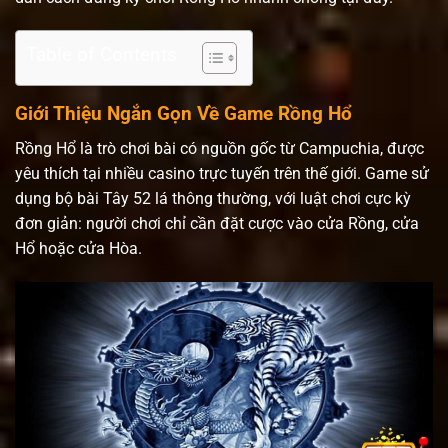
Table of Contents
Giới Thiệu Ngắn Gọn Về Game Rồng Hổ
Rồng Hổ là trò chơi bài có nguồn gốc từ Campuchia, được
yêu thích tại nhiều casino trực tuyến trên thế giới. Game sử
dụng bộ bài Tây 52 lá thông thường, với luật chơi cực kỳ
đơn giản: người chơi chỉ cần đặt cược vào cửa Rồng, cửa
Hổ hoặc cửa Hòa.