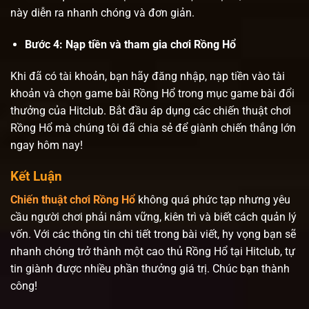
này diễn ra nhanh chóng và đơn giản.
Bước 4: Nạp tiền và tham gia chơi Rồng Hổ
Khi đã có tài khoản, bạn hãy đăng nhập, nạp tiền vào tài
khoản và chọn game bài Rồng Hổ trong mục game bài đổi
thưởng của Hitclub. Bắt đầu áp dụng các chiến thuật chơi
Rồng Hổ mà chúng tôi đã chia sẻ để giành chiến thắng lớn
ngay hôm nay!
Kết Luận
Chiến thuật chơi Rồng Hổ
không quá phức tạp nhưng yêu
cầu người chơi phải nắm vững, kiên trì và biết cách quản lý
vốn. Với các thông tin chi tiết trong bài viết, hy vọng bạn sẽ
nhanh chóng trở thành một cao thủ Rồng Hổ tại Hitclub, tự
tin giành được nhiều phần thưởng giá trị. Chúc bạn thành
công!