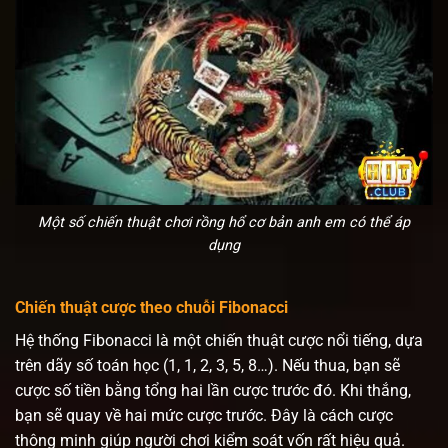
Một số chiến thuật chơi rồng hổ cơ bản anh em có thể áp
dụng
Chiến thuật cược theo chuỗi Fibonacci
Hệ thống Fibonacci là một chiến thuật cược nổi tiếng, dựa
trên dãy số toán học (1, 1, 2, 3, 5, 8…). Nếu thua, bạn sẽ
cược số tiền bằng tổng hai lần cược trước đó. Khi thắng,
bạn sẽ quay về hai mức cược trước. Đây là cách cược
thông minh giúp người chơi kiểm soát vốn rất hiệu quả.