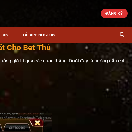
ĐĂNG KÝ
CLUB
TẢI APP HITCLUB
ất Cho Bet Thủ
hưởng giá trị qua các cược thắng. Dưới đây là hướng dẫn chi