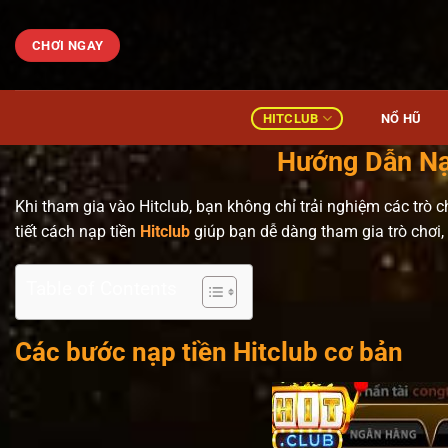
Bỏ
qua
CHƠI NGAY
nội
dung
HITCLUB
NỔ HŨ
Hướng Dẫn N
Khi tham gia vào Hitclub, bạn không chỉ trải nghiệm các trò
tiết cách nạp tiền
Hitclub
giúp bạn dễ dàng tham gia trò chơi, 
Table of Contents
Các bước nạp tiền Hitclub cơ bản