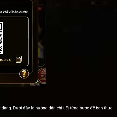
dễ dàng. Dưới đây là hướng dẫn chi tiết từng bước để bạn thực