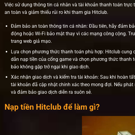
Việc sử dụng thông tin cá nhân và tài khoản thanh toán trực t
an toàn và giảm thiểu rủi ro khi tham gia Hitclub.
Đảm bảo an toàn thông tin cá nhân: Đầu tiên, hãy đảm bảo 
động hoặc Wi-Fi bảo mật thay vì các mạng công cộng. Trướ
trang web giả mạo.
Lựa chọn phương thức thanh toán phù hợp: Hitclub cung c
dẫn nạp tiền của cổng game và chọn phương thức thanh toá
bảo không gặp trở ngại khi giao dịch.
Xác nhận giao dịch và kiểm tra tài khoản: Sau khi hoàn t
tài khoản đã cập nhật chính xác theo mong đợi. Nếu phát
và đảm bảo giao dịch diễn ra suôn sẻ.
Nạp tiền Hitclub để làm gì?