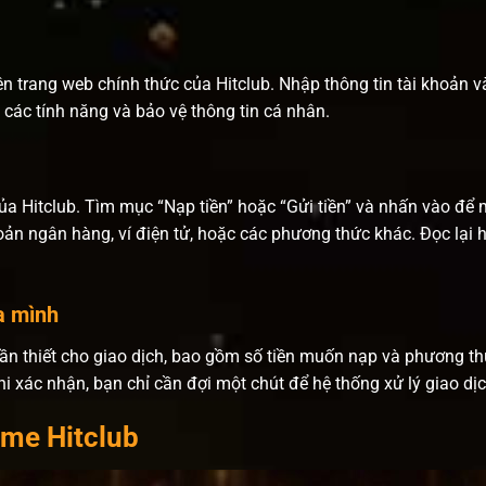
ên trang web chính thức của Hitclub. Nhập thông tin tài khoản
các tính năng và bảo vệ thông tin cá nhân.
ủa Hitclub. Tìm mục “Nạp tiền” hoặc “Gửi tiền” và nhấn vào để 
n ngân hàng, ví điện tử, hoặc các phương thức khác. Đọc lại
a mình
 cần thiết cho giao dịch, bao gồm số tiền muốn nạp và phương th
hi xác nhận, bạn chỉ cần đợi một chút để hệ thống xử lý giao dị
game Hitclub