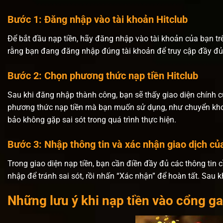
Bước 1: Đăng nhập vào tài khoản Hitclub
Để bắt đầu nạp tiền, hãy đăng nhập vào tài khoản của bạn tr
rằng bạn đang đăng nhập đúng tài khoản để truy cập đầy đủ 
Bước 2: Chọn phương thức nạp tiền Hitclub
Sau khi đăng nhập thành công, bạn sẽ thấy giao diện chính c
phương thức nạp tiền mà bạn muốn sử dụng, như chuyển khoả
bảo không gặp sai sót trong quá trình thực hiện.
Bước 3: Nhập thông tin và xác nhận giao dịch củ
Trong giao diện nạp tiền, bạn cần điền đầy đủ các thông tin
nhập để tránh sai sót, rồi nhấn “Xác nhận” để hoàn tất. Sau k
Những lưu ý khi nạp tiền vào cổng 